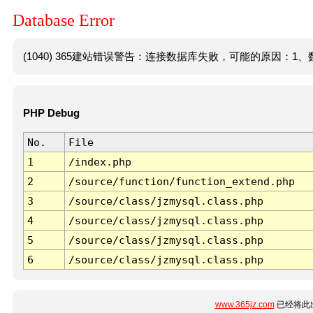
Database Error
(1040) 365建站错误警告：连接数据库失败，可能的原因：1、数
PHP Debug
No.
File
1
/index.php
2
/source/function/function_extend.php
3
/source/class/jzmysql.class.php
4
/source/class/jzmysql.class.php
5
/source/class/jzmysql.class.php
6
/source/class/jzmysql.class.php
www.365jz.com
已经将此