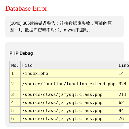
Database Error
(1040) 365建站错误警告：连接数据库失败，可能的原
因：1、数据库密码不对; 2、mysql未启动。
PHP Debug
No.
File
Line
1
/index.php
14
2
/source/function/function_extend.php
324
3
/source/class/jzmysql.class.php
211
4
/source/class/jzmysql.class.php
62
5
/source/class/jzmysql.class.php
94
6
/source/class/jzmysql.class.php
76