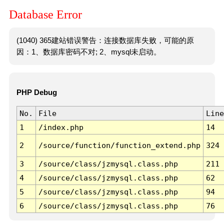
Database Error
(1040) 365建站错误警告：连接数据库失败，可能的原
因：1、数据库密码不对; 2、mysql未启动。
PHP Debug
No.
File
Line
1
/index.php
14
2
/source/function/function_extend.php
324
3
/source/class/jzmysql.class.php
211
4
/source/class/jzmysql.class.php
62
5
/source/class/jzmysql.class.php
94
6
/source/class/jzmysql.class.php
76