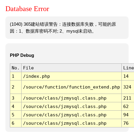
Database Error
(1040) 365建站错误警告：连接数据库失败，可能的原
因：1、数据库密码不对; 2、mysql未启动。
PHP Debug
No.
File
Line
1
/index.php
14
2
/source/function/function_extend.php
324
3
/source/class/jzmysql.class.php
211
4
/source/class/jzmysql.class.php
62
5
/source/class/jzmysql.class.php
94
6
/source/class/jzmysql.class.php
76