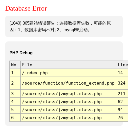
Database Error
(1040) 365建站错误警告：连接数据库失败，可能的原
因：1、数据库密码不对; 2、mysql未启动。
PHP Debug
No.
File
Line
1
/index.php
14
2
/source/function/function_extend.php
324
3
/source/class/jzmysql.class.php
211
4
/source/class/jzmysql.class.php
62
5
/source/class/jzmysql.class.php
94
6
/source/class/jzmysql.class.php
76