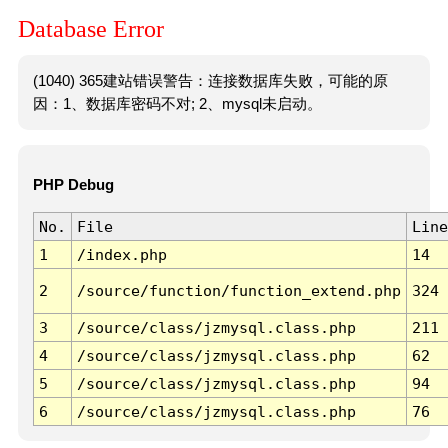
Database Error
(1040) 365建站错误警告：连接数据库失败，可能的原
因：1、数据库密码不对; 2、mysql未启动。
PHP Debug
No.
File
Line
1
/index.php
14
2
/source/function/function_extend.php
324
3
/source/class/jzmysql.class.php
211
4
/source/class/jzmysql.class.php
62
5
/source/class/jzmysql.class.php
94
6
/source/class/jzmysql.class.php
76